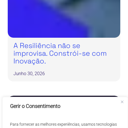
A Resiliência não se
improvisa. Constrói-se com
Inovação.
Junho 30, 2026
Tecnologia:
Gerir o Consentimento
Comunicado de Imprensa
Notícias
A
força
motriz
Para fornecer as melhores experiências, usamos tecnologias