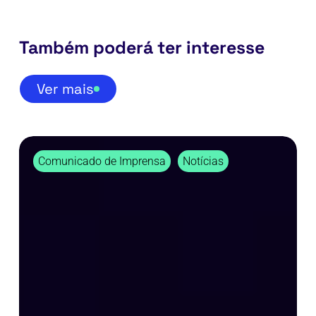
Também poderá ter interesse
Ver mais
A
Comunicado de Imprensa
Notícias
Resiliência
não
se
improvisa.
Constrói-
se
com
Inovação.