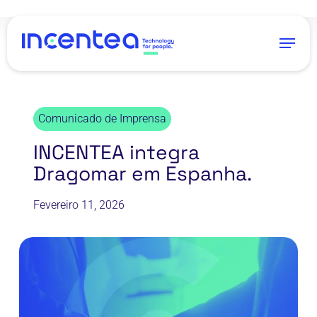
Skip
to
Menu
main
content
Comunicado de Imprensa
INCENTEA integra
Dragomar em Espanha.
Fevereiro 11, 2026