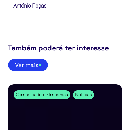
António Poças
Também poderá ter interesse
Ver mais
A
Comunicado de Imprensa
Notícias
Resiliência
não
se
improvisa.
Constrói-