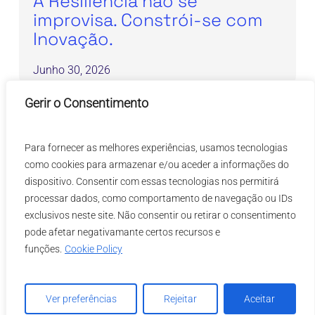
A Resiliência não se
improvisa. Constrói-se com
Inovação.
Junho 30, 2026
Gerir o Consentimento
Tecnologia:
Para fornecer as melhores experiências, usamos tecnologias
Comunicado de Imprensa
Notícias
A
como cookies para armazenar e/ou aceder a informações do
força
dispositivo. Consentir com essas tecnologias nos permitirá
motriz
processar dados, como comportamento de navegação ou IDs
dos
exclusivos neste site. Não consentir ou retirar o consentimento
Recursos
pode afetar negativamante certos recursos e
Humanos
funções.
Cookie Policy
Ver preferências
Rejeitar
Aceitar