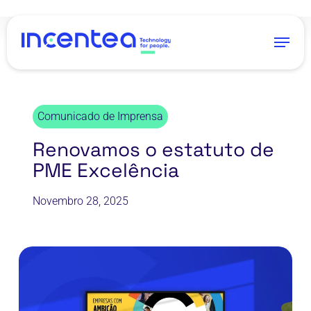
Skip
to
Menu
main
content
Comunicado de Imprensa
Renovamos o estatuto de
PME Excelência
Novembro 28, 2025