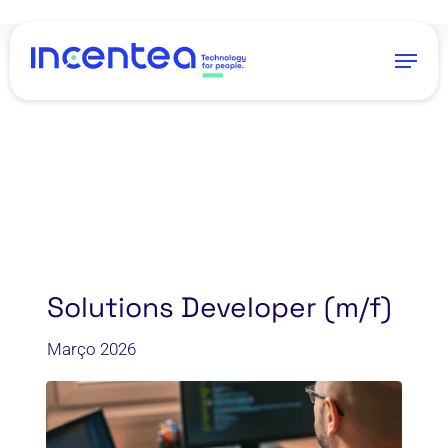
Skip
to
Menu
main
content
Solutions Developer (m/f)
Março 2026