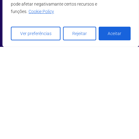
pode afetar negativamante certos recursos e
funções.
Cookie Policy
Ver preferências
Rejeitar
Aceitar
Submeter
Li e aceito a
Política de Privacidade
e os
Termos & Condições
.
 Este site está protegido por reCAPTCHA e aplicam-se a 
Política de Privacidade
 e os 
Termos de Serviço
 da Google.
info.pt@incentea.com
|
+351 808 222 808