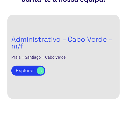
Administrativo
–
Cabo
Administrativo – Cabo Verde –
Verde
m/f
–
m/f
Praia – Santiago – Cabo Verde
Explorar