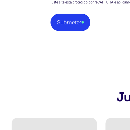
 Este site está protegido por reCAPTCHA e aplicam-
Submeter
Ju
Administrativo
Consulto
–
de