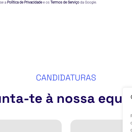
se a 
Política de Privacidade
 e os 
Termos de Serviço
 da Google.
CANDIDATURAS
nta-te à nossa equi
r(a)
Cybersecurity
Consultant