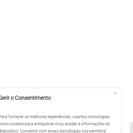
pa!
Gerir o Consentimento
Para fornecer as melhores experiências, usamos tecnologias
Consultor(a)
S
como cookies para armazenar e/ou aceder a informações do
dispositivo. Consentir com essas tecnologias nos permitirá
Microsoft
D