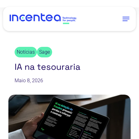
Skip
to
Menu
main
content
Notícias
Sage
IA na tesouraria
Maio 8, 2026