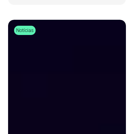
Resiliência
Notícias
fiscal,
preparar
hoje
para
responder
amanhã