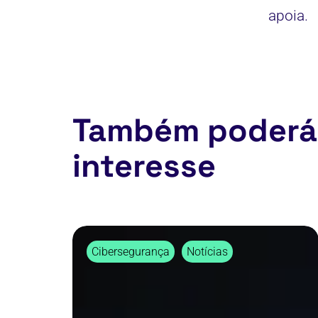
apoia.
Também poderá
interesse
Os
Cibersegurança
Notícias
seus
dados
estão