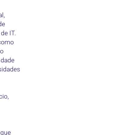
l,
de
de IT.
 como
po
idade
sidades
io,
 que