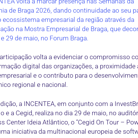
NTEA volta a marcar presença nas Semanas da
ia de Braga 2026, dando continuidade ao seu p
o ecossistema empresarial da região através da
pação na Mostra Empresarial de Braga, que deco
 e 29 de maio, no Forum Braga.
articipação volta a evidenciar o compromisso c
rmação digital das organizações, a proximidade
empresarial e o contributo para o desenvolvimen
co regional e nacional.
dição, a INCENTEA, em conjunto com a InvestBr
 e a Cegid, realiza no dia 29 de maio, no auditó
s Center Ideia Atlântico, o “Cegid On Tour – Po
 uma iniciativa da multinacional europeia de soft