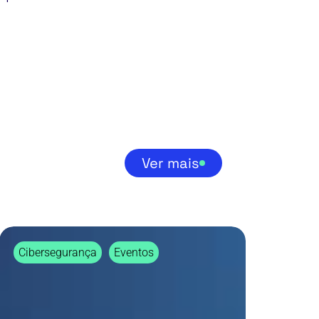
Ver mais
Cibersegurança
Cibersegurança
Eventos
como
Fator
de