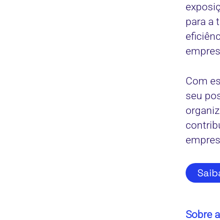
exposiç
para a 
eficiên
empresa
Com est
seu pos
organiz
contrib
empresa
Saib
Sobre 