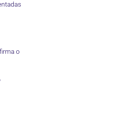
entadas
firma o
o