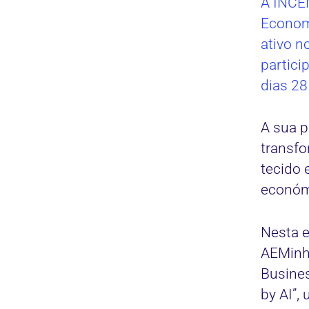
A INCE
Econom
ativo n
partici
dias 28
A sua p
transfo
tecido 
económi
Nesta e
AEMinho
Busines
by AI”,