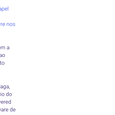
apel
rre nos
om a
 ao
to
aga,
rio do
wered
ware de