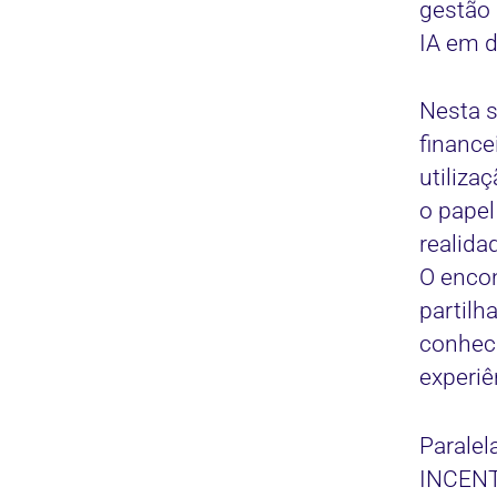
gestão 
IA em d
Nesta 
finance
utiliza
o papel
realida
O encon
partilh
conheci
experiê
Paralel
INCENT