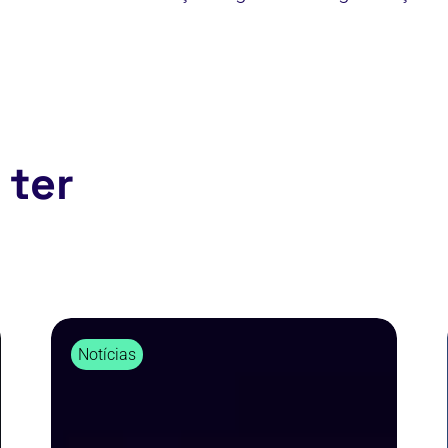
 ter
Resiliência
Notícias
fiscal,
preparar
hoje