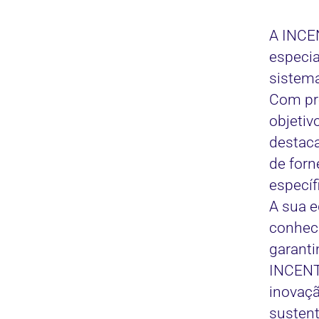
A INCE
especia
sistema
Com pr
objetiv
destaca
de forn
específ
A sua e
conheci
garanti
INCENT
inovaçã
sustent