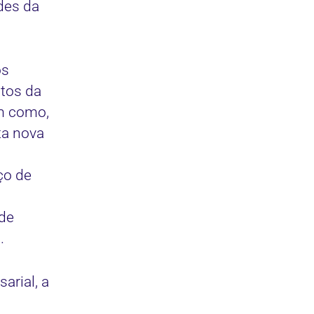
des da
os
ctos da
em como,
ta nova
ço de
 de
.
arial, a