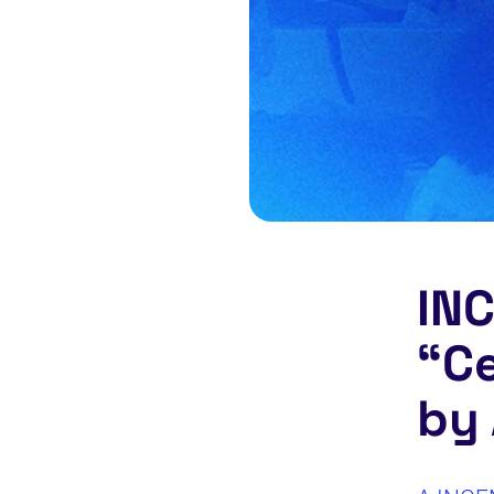
INC
“Ce
by 