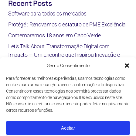
Recent Posts
Software para todos os mercados
Protégé : Renovamos o estatuto de PME Excelência
Comemoramos 18 anos em Cabo Verde
Let’s Talk About: Transformação Digital com
Impacto — Um Encontro que Inspirou Inovação e
Colaboração em Moçambique
Gerir o Consentimento
INCENTEA reforça presença em Angola
Para fornecer as melhores experiências, usamos tecnologias como
cookies para armazenar e/ou aceder a informações do dispositivo.
Consentir com essas tecnologias nos permitirá processar dados,
como comportamento de navegação ou IDs exclusivos neste site.
Recent Comments
Não consentir ou retirar o consentimento pode afetar negativamante
certos recursos e funções.
Aucun commentaire à afficher.
Aceitar