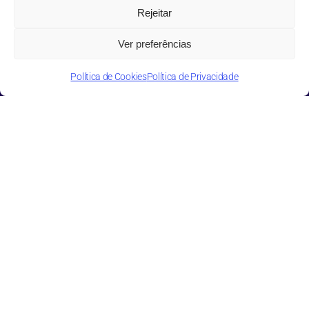
Rejeitar
Ver preferências
Política de Cookies
Política de Privacidade
Sobre nós
Como trabalhamos
Soluções
Pessoas
Escritórios
Suporte