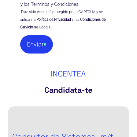
y los
Términos y Condiciones
.
 Este sitio web está protegido por reCAPTCHA y se 
aplican la 
Política de Privacidad
 y las 
Condiciones de 
Servicio
 de Google.
Enviar
INCENTEA
Candidata-te
Consultor
de
Sistemas-
m/f
Consultor de Sistemas- m/f