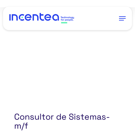
Skip
to
Menu
main
content
Consultor de Sistemas-
m/f