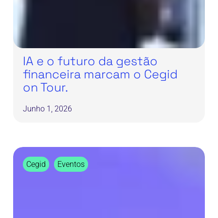
IA e o futuro da gestão
financeira marcam o Cegid
on Tour.
Junho 1, 2026
INCENTEA
Cegid
Eventos
esteve
presente
no
Cegid