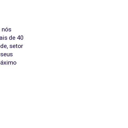
e nós
ais de 40
de, setor
 seus
 máximo