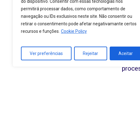
do dispositivo. Consentir com essas tecnologias nos
permitirá processar dados, como comportamento de
navegação ou IDs exclusivos neste site. Não consentir ou
retirar o consentimento pode afetar negativamante certos
Há s
recursos e funções.
Cookie Policy
conhecem
anos, aj
Ver preferências
Rejeitar
Aceitar
públ
proces
Saiba como ac
nossos cliente