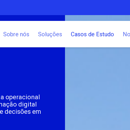
Sobre nós
Soluções
Casos de Estudo
No
ia operacional
mação digital
 e decisões em