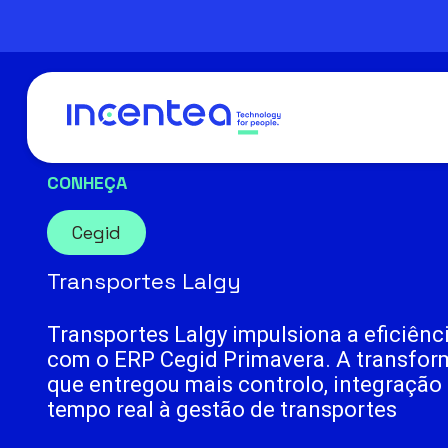
Skip
to
main
content
CONHEÇA
Cegid
Transportes Lalgy
Transportes Lalgy impulsiona a eficiênc
com o ERP Cegid Primavera. A transfor
que entregou mais controlo, integração
tempo real à gestão de transportes