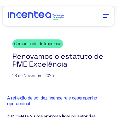
Skip
to
Menu
main
content
Comunicado de Imprensa
Renovamos o estatuto de
PME Excelência
28 de Novembro, 2025
A reflexão de solidez financeira e desempenho
operacional.
A INCENTEA, uma empresa líder no setor das