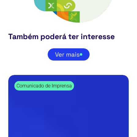
Também poderá ter interesse
Ver mais
Renovamos
o
Comunicado de Imprensa
estatuto
de
PME
Excelência