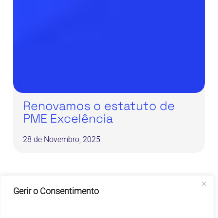
Renovamos o estatuto de
PME Excelência
28 de Novembro, 2025
Inteligência
Gerir o Consentimento
Artificial:
Comunicado de Imprensa
Motor
Inteligência Artificial
de