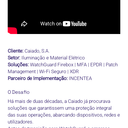
Cliente:
Caiado, S.A.
Setor:
Iluminação e Material Elétrico
Soluções:
WatchGuard Firebox | MFA | EPDR | Patch
Management | Wi-Fi Seguro | XDR
Parceiro de Implementação:
INCENTEA
O Desafio
Há mais de duas décadas, a Caiado já procurava
soluções que garantissem uma proteção integral
das suas operações, abarcando dispositivos, redes e
utilizadores.