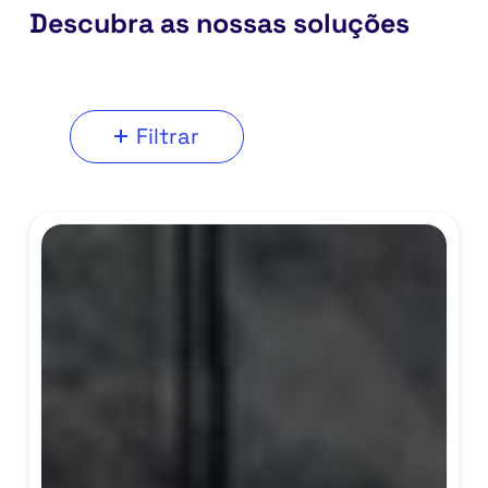
Descubra as nossas soluções
Filtrar
Sage
X3
para
a
indústria
da
Metalomecânica